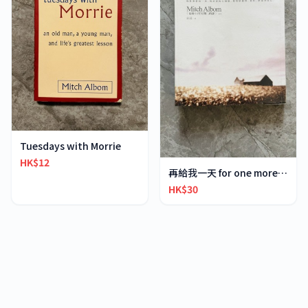
Tuesdays with Morrie
HK$12
再給我一天 for one more day
HK$30