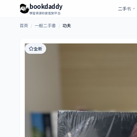
bookdaddy
二手书
學習資源秒速配對平台
首頁
/
一般二手書
/
功夫
全新