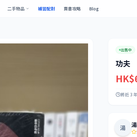
二手物品
補習配對
賣書攻略
Blog
出售中
功夫
HK$
將近 3 
湯