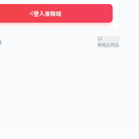
登入後聯絡
結
舉報此物品