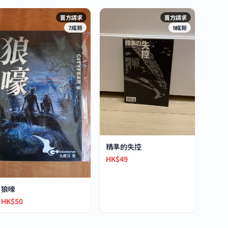
賣方請求
賣方請求
7成新
9成新
精準的失控
HK$49
狼嚎
HK$50