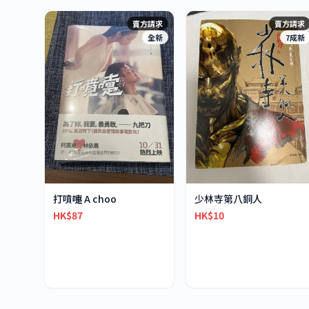
賣方請求
賣方請求
全新
7成新
打噴嚏 A choo
少林寺第八銅人
HK$87
HK$10