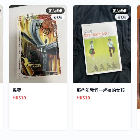
賣方請求
賣方請求
7成新
9成新
異夢
那些年我們一起追的女孩
HK$10
HK$10