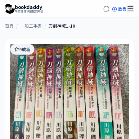
bookdaddy
放售
學習資源秒速配對平台
首頁
/
一般二手書
/
刀劍神域1-10
9成新