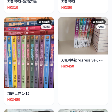
刀劍神域-妖精之舞
刀劍神域
HK$10
HK$50
賣方請求
賣方請求
9成新
全新
刀劍神域progressive 小說 全6册
HK$450
加速世界 1-15
HK$450