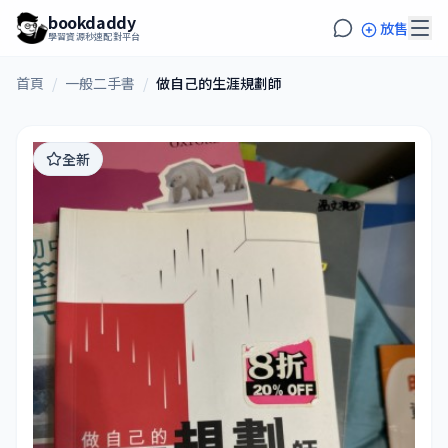
bookdaddy
放售
學習資源秒速配對平台
首頁
/
一般二手書
/
做自己的生涯規劃師
全新