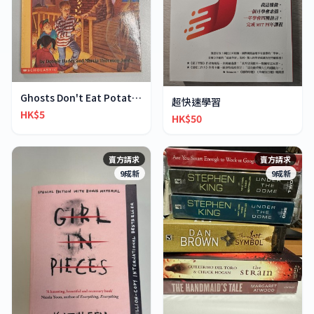
Ghosts Don't Eat Potato Chips
超快速學習
HK$5
HK$50
賣方請求
賣方請求
9成新
9成新