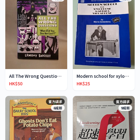
All The Wrong Questions 2: "When Did You See Her L
Modern school for xylophone marimba vibraphone
HK$50
HK$25
賣方請求
賣方請求
6成新
9成新