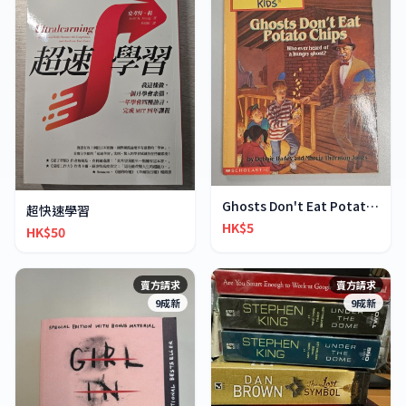
Ghosts Don't Eat Potato Chips
超快速學習
HK$5
HK$50
賣方請求
賣方請求
9成新
9成新