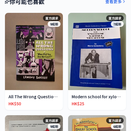
你可能也喜歡
查看更多
賣方請求
賣方請求
9成新
7成新
All The Wrong Questions 2: "When Did You See Her L
Modern school for xylophone marimba vibraphone
HK$50
HK$25
賣方請求
賣方請求
9成新
6成新