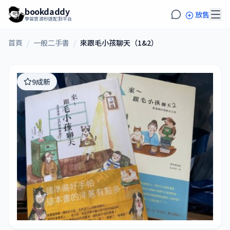
bookdaddy
放售
學習資源秒速配對平台
首頁
/
一般二手書
/
來跟毛小孩聊天（1&2）
9成新