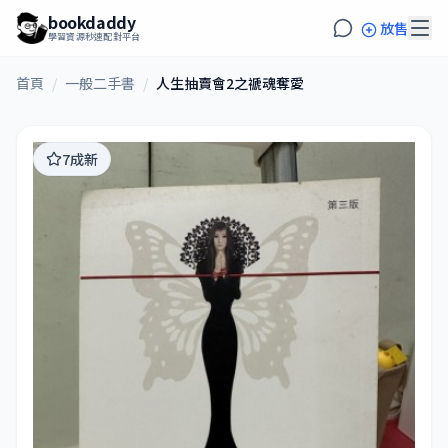
bookdaddy
放售
學習資源秒速配對平台
首頁
/
一般二手書
/
人生抽賣會2之禠魂奪愛
7成新