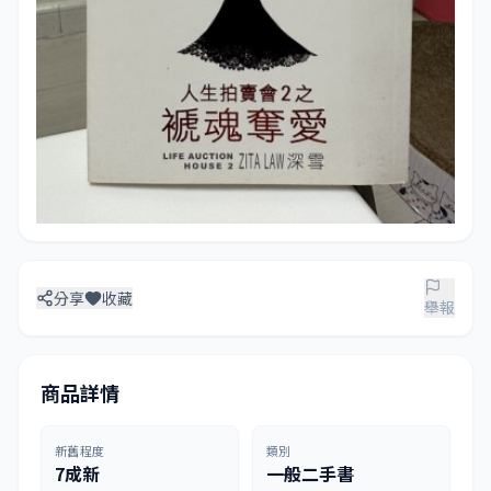
分享
收藏
舉報
商品詳情
新舊程度
類別
7成新
一般二手書