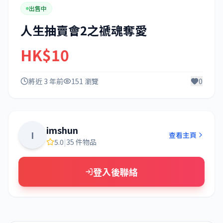
出售中
人生抽賣會2之禠魂奪愛
HK$10
將近 3 年前
151 瀏覽
0
imshun
I
查看主頁
5.0
|
35 件物品
登入後聯絡