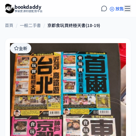
bookdaddy
放售
學習資源秒速配對平台
首頁
/
一般二手書
/
京都食玩買終極天書(18-19)
全新