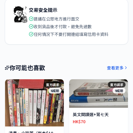
交易安全提示
建議在公眾地方進行面交
收到貨品後才付款，避免先過數
任何情況下不要打開連結填寫信用卡資料
你可能也喜歡
查看更多
賣方請求
賣方請求
6成新
9成新
英文閱讀選+第七天
HK$70