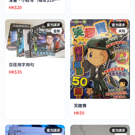
漫畫、小說等（每本$10-30不等）
HK$20
賣方請求
賣方請求
全新
未知
百搭用字用句
HK$35
笑趣寶
HK$0
賣方請求
賣方請求