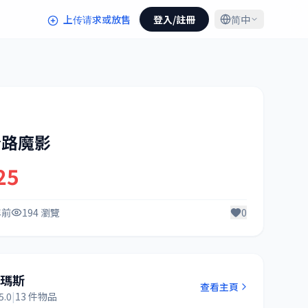
上传请求或放售
登入/註冊
简中
公路魔影
25
年前
194 瀏覽
0
湯瑪斯
查看主頁
5.0
|
13 件物品