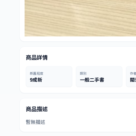
商品詳情
新舊程度
類別
作
9成新
一般二手書
關
商品描述
暫無描述