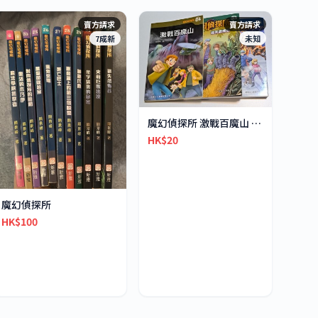
賣方請求
賣方請求
7成新
未知
魔幻偵探所 激戰百魔山 迷失恐怖谷 極地之吼
HK$20
魔幻偵探所
HK$100