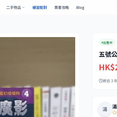
二手物品
補習配對
賣書攻略
Blog
出售中
五號
HK$
將近 3 
湯