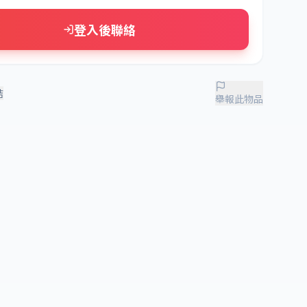
登入後聯絡
結
舉報此物品