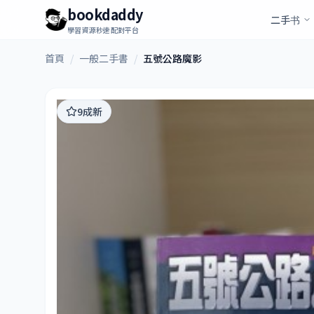
bookdaddy
二手书
學習資源秒速配對平台
首頁
/
一般二手書
/
五號公路魔影
9成新