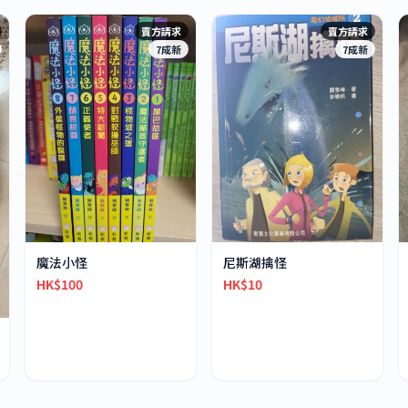
賣方請求
賣方請求
7成新
7成新
魔法小怪
尼斯湖擒怪
HK$100
HK$10