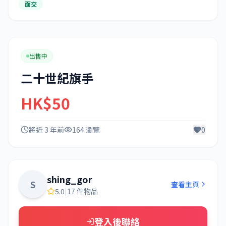
面交
出售中
二十世紀旗手
HK$50
將近 3 年前
164 瀏覽
0
shing_gor
S
查看主頁
5.0
|
17 件物品
登入後聯絡