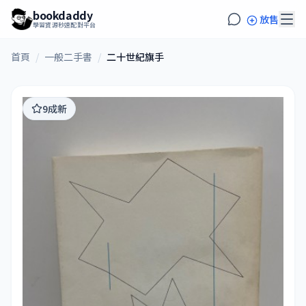
bookdaddy
放售
學習資源秒速配對平台
首頁
/
一般二手書
/
二十世紀旗手
9成新