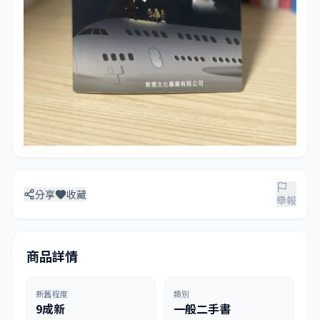
分享
收藏
舉報
商品詳情
新舊程度
類別
9成新
一般二手書