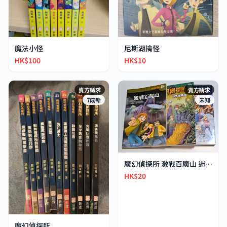
魔法小怪
尼斯湖擒怪
HK$100
HK$10
賣方請求
賣方請求
7成新
未知
魔幻偵探所 激戰百魔山 迷失恐怖谷 極地之吼
HK$20
魔幻偵探所