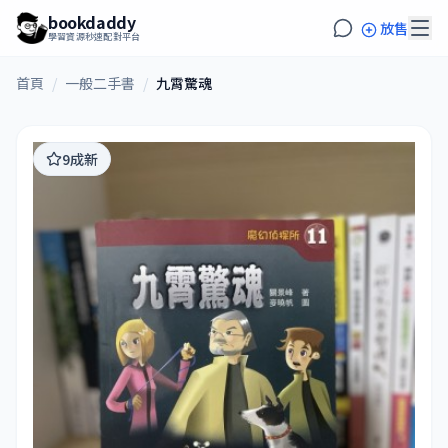
bookdaddy
放售
學習資源秒速配對平台
首頁
/
一般二手書
/
九霄驚魂
9成新