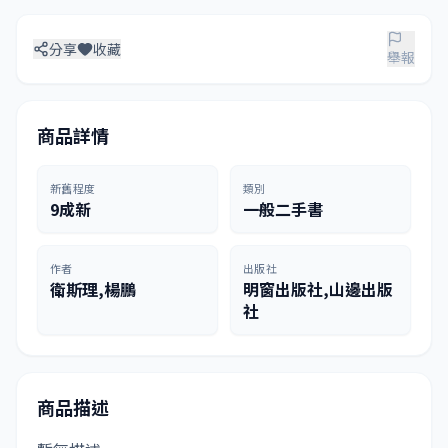
分享
收藏
舉報
商品詳情
新舊程度
類別
9成新
一般二手書
作者
出版社
衛斯理,楊鵬
明窗出版社,山邊出版
社
商品描述