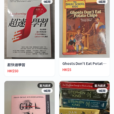
9成新
6成新
Ghosts Don't Eat Potato Chips
超快速學習
HK$5
HK$50
賣方請求
賣方請求
9成新
9成新