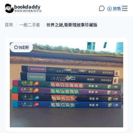
bookdaddy
放售
學習資源秒速配對平台
首頁
/
一般二手書
/
世界之謎,衛斯理故事珍藏版
9成新