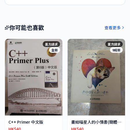
你可能也喜歡
查看更多
賣方請求
賣方請求
全新
9成新
C++ Primer 中文版
畫給喵星人的小情書(簡體字)
HK$40
HK$40