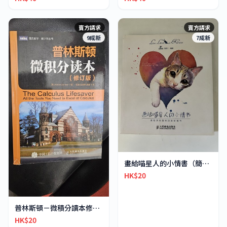
賣方請求
賣方請求
9成新
7成新
畫給喵星人的小情書（簡體）
HK$20
普林斯頓－微積分讀本修訂版
HK$20