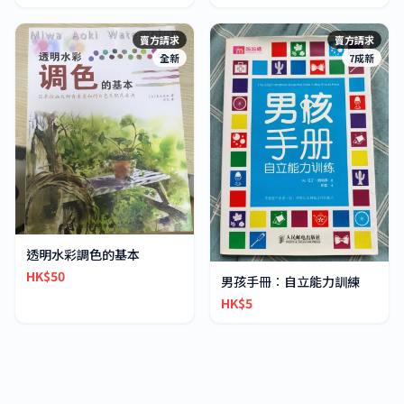
賣方請求
賣方請求
全新
7成新
透明水彩調色的基本
HK$50
男孩手冊︰自立能力訓練
HK$5