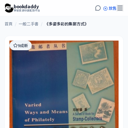
bookdaddy
放售
學習資源秒速配對平台
首頁
/
一般二手書
/
《多姿多彩的集郵方式》
9成新