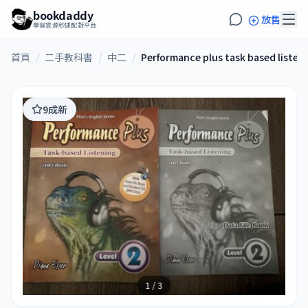
bookdaddy
放售
學習資源秒速配對平台
首頁
/
二手教科書
/
中二
/
Performance plus task based listen
9成新
1 / 3