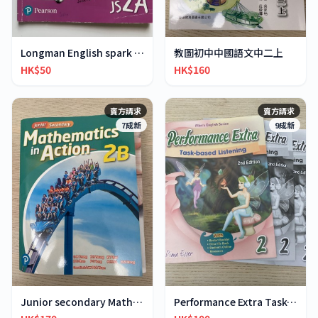
Longman English spark JS2A
教圖初中中國語文中二上
HK$50
HK$160
賣方請求
賣方請求
7成新
9成新
Junior secondary Mathematics in Action 2B
Performance Extra Task-based Listening 2