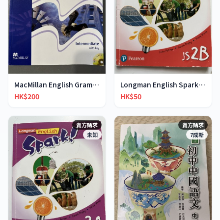
MacMillan English Grammar in Context
Longman English Spark JS2B
HK$200
HK$50
賣方請求
賣方請求
未知
7成新