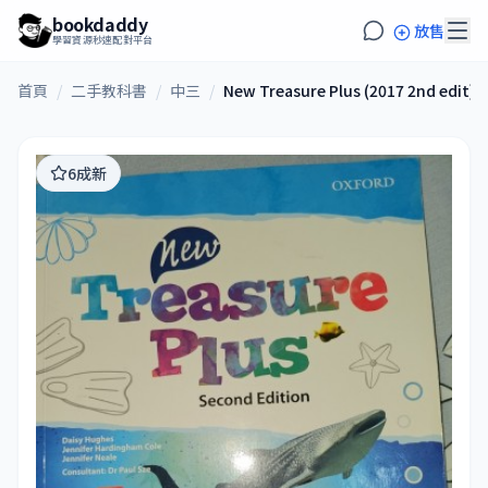
bookdaddy
放售
學習資源秒速配對平台
首頁
/
二手教科書
/
中三
/
New Treasure Plus (2017 2nd edit)
6成新