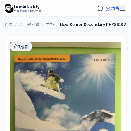
bookdaddy
放售
學習資源秒速配對平台
首頁
/
二手教科書
/
中學
/
New Senior Secondary PHYSICS AT
7成新