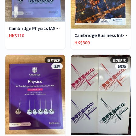
Cambridge Physics IAS&IA-Level workbook
Cambridge Business International AS & A-Level
HK$110
HK$300
賣方請求
賣方請求
全新
9成新