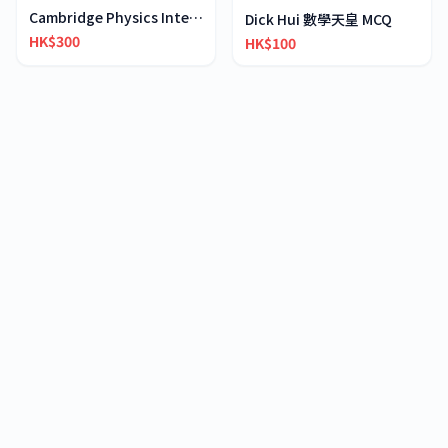
Cambridge Physics International AS & A-Level
Dick Hui 數學天皇 MCQ
HK$300
HK$100