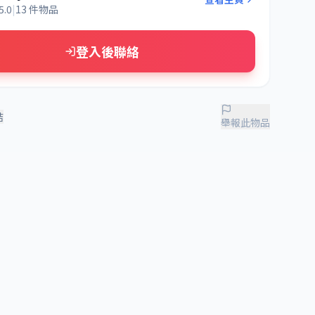
5.0
|
13 件物品
登入後聯絡
結
舉報此物品