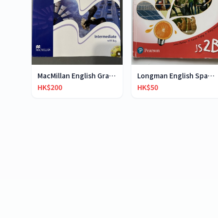
MacMillan English Grammar in Context
Longman English Spark JS2B
HK$200
HK$50