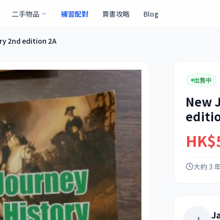
二手物品
補習配對
賣書攻略
Blog
y 2nd edition 2A
出售中
New J
editi
HK$
大約 3 
J
J