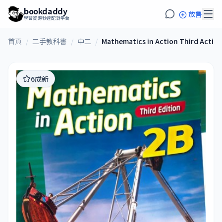
bookdaddy
放售
學習資源秒速配對平台
首頁
/
二手教科書
/
中二
/
Mathematics in Action Third Action
6成新