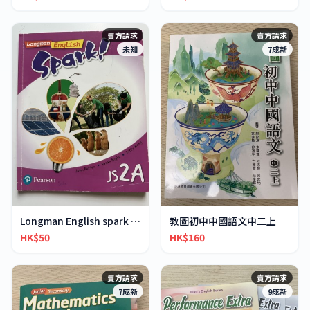
賣方請求
賣方請求
未知
7成新
Longman English spark JS2A
教圖初中中國語文中二上
HK$50
HK$160
賣方請求
賣方請求
7成新
9成新