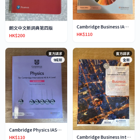
Cambridge Business IAS & IA-Level workbook
朗文中文新詞典第四版
HK$110
HK$200
賣方請求
賣方請求
9成新
全新
Cambridge Physics IAS&IA-Level workbook
Cambridge Business International AS & A-Level
HK$110