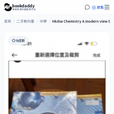
bookdaddy
放售
學習資源秒速配對平台
首頁
/
二手教科書
/
中學
/
Hkdse Chemistry A modern view bo
9成新