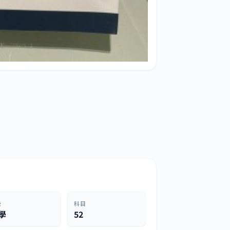
級
科目
學
52