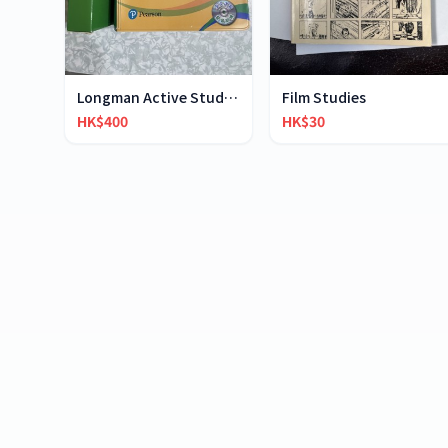
Longman Active Study English-Chinese Dictionary
Film Studies
HK$400
HK$30