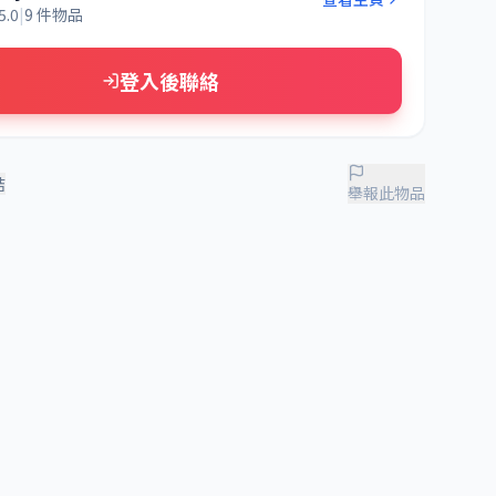
5.0
|
9 件物品
登入後聯絡
結
舉報此物品