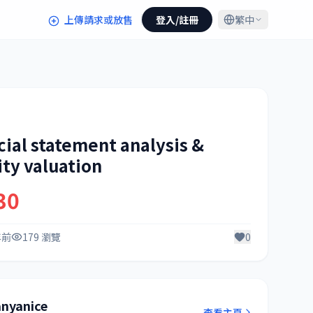
上傳請求或放售
登入/註冊
繁中
cial statement analysis &
ity valuation
30
年前
179 瀏覽
0
anyanice
查看主頁