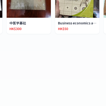
中医学基础
Business economics and financial mathematics
HK$300
HK$50