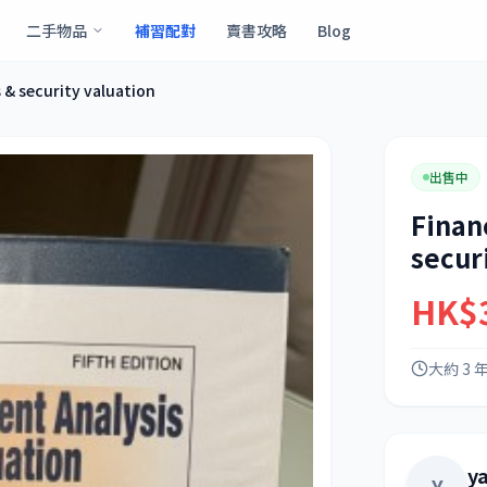
二手物品
補習配對
賣書攻略
Blog
 & security valuation
出售中
Finan
secur
HK$
大約 3 
y
Y