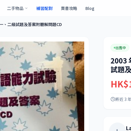
二手物品
補習配對
賣書攻略
Blog
， 一、二級試題及答案附聽解問題CD
出售中
200
試題及
HK$
將近 3 
L
L