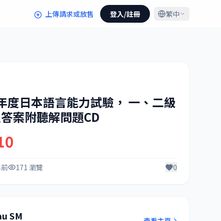
上傳請求或放售
登入/註冊
繁中
3 年度日本語言能力試驗， 一、二級
答案附聽解問題CD
10
年前
171 瀏覽
0
au SM
查看主頁