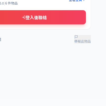
5.0
|
6 件物品
登入後聯絡
結
舉報此物品