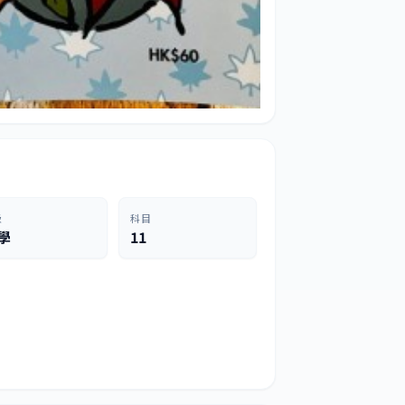
級
科目
學
11