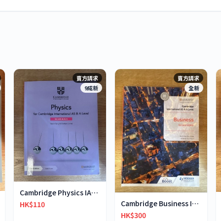
賣方請求
賣方請求
9成新
全新
Cambridge Physics IAS&IA-Level workbook
Cambridge Business International AS & A-Level
HK$110
HK$300