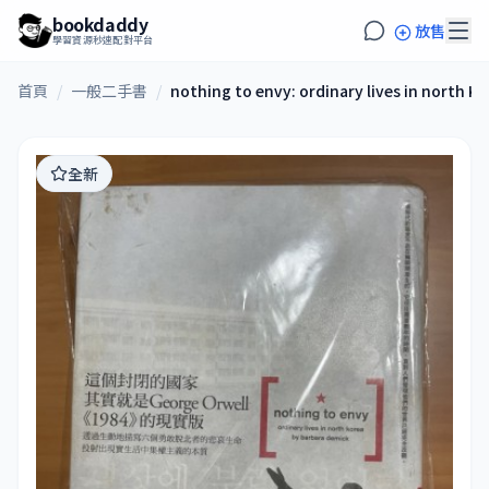
bookdaddy
放售
學習資源秒速配對平台
首頁
/
一般二手書
/
nothing to envy: ordinary lives in north K
全新