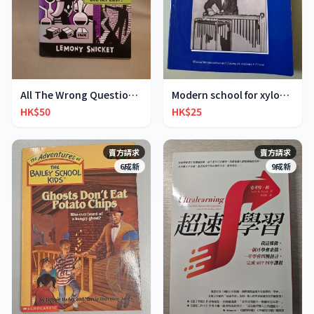
All The Wrong Questions 2: "When Did You See Her L
Modern school for xylophone marimba vibraphone
HK$50
HK$25
賣方請求
賣方請求
6成新
9成新