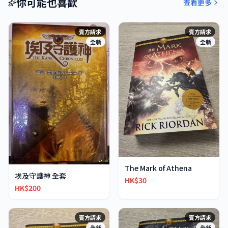
你可能也喜歡
查看更多
賣方請求
賣方請求
全新
全新
The Mark of Athena
埃及守護神 全套
HK$30
HK$200
賣方請求
賣方請求
全新
全新