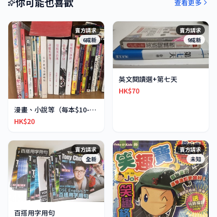
你可能也喜歡
查看更多
賣方請求
賣方請求
6成新
9成新
英文閱讀選+第七天
HK$70
漫畫、小說等（每本$10-30不等）
HK$20
賣方請求
賣方請求
全新
未知
百搭用字用句