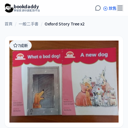
bookdaddy
放售
學習資源秒速配對平台
首頁
/
一般二手書
/
Oxford Story Tree x2
7成新