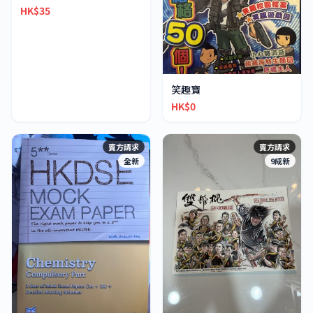
HK$35
笑趣寶
HK$0
賣方請求
賣方請求
全新
9成新