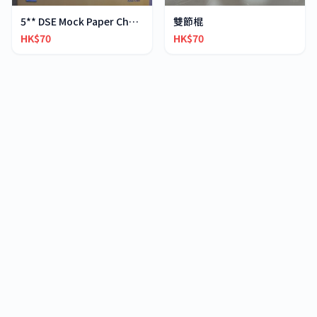
5** DSE Mock Paper Chemistry
雙節棍
HK$70
HK$70