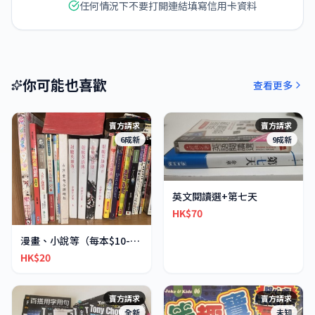
任何情況下不要打開連結填寫信用卡資料
你可能也喜歡
查看更多
賣方請求
賣方請求
6成新
9成新
英文閱讀選+第七天
HK$70
漫畫、小說等（每本$10-30不等）
HK$20
賣方請求
賣方請求
全新
未知