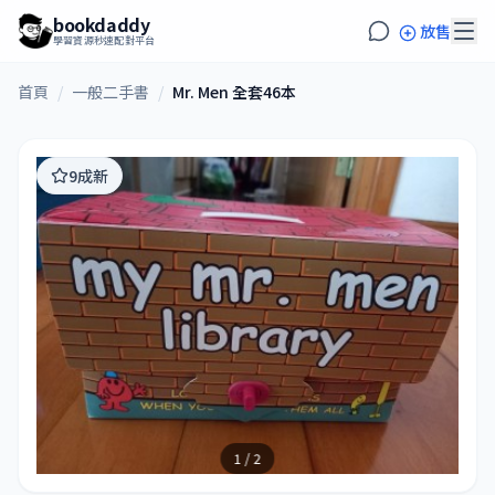
bookdaddy
放售
學習資源秒速配對平台
首頁
/
一般二手書
/
Mr. Men 全套46本
9成新
1 / 2