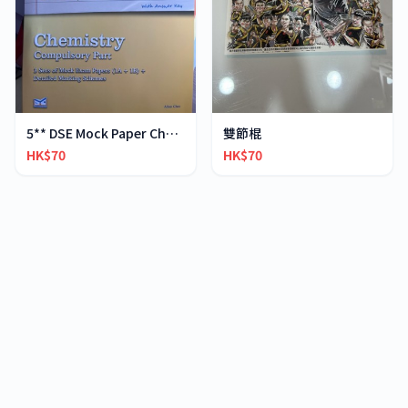
5** DSE Mock Paper Chemistry
雙節棍
HK$70
HK$70