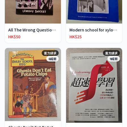
All The Wrong Questions 2: "When Did You See Her L
Modern school for xylophone marimba vibraphone
HK$50
HK$25
賣方請求
賣方請求
6成新
9成新