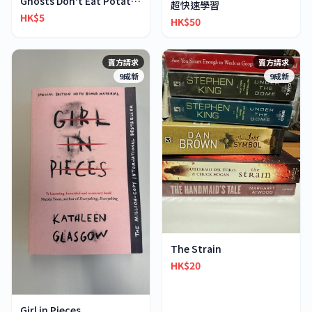
Ghosts Don't Eat Potato Chips
超快速學習
HK$5
HK$50
賣方請求
賣方請求
9成新
9成新
The Strain
HK$20
Girl in Pieces