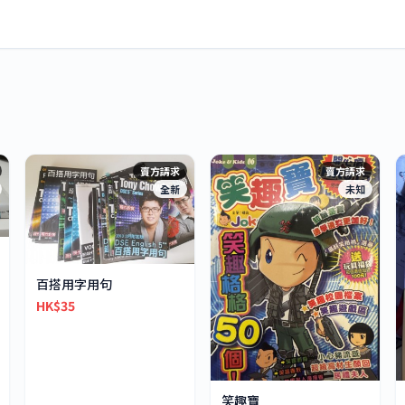
賣方請求
賣方請求
全新
未知
百搭用字用句
HK$35
笑趣寶