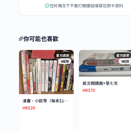
任何情況下不要打開連結填寫信用卡資料
你可能也喜歡
賣方請求
賣方請求
6成新
9成新
英文閱讀選+第七天
HK$70
漫畫、小說等（每本$10-30不等）
HK$20