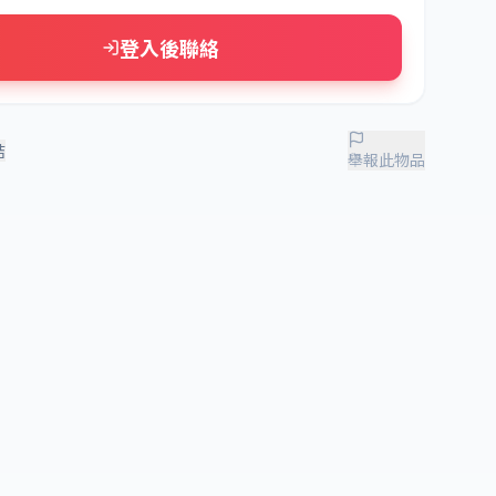
登入後聯絡
結
舉報此物品