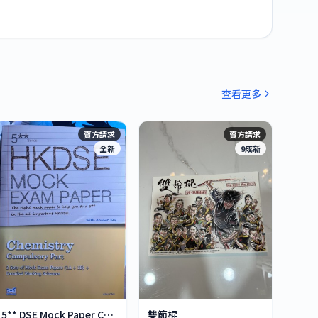
查看更多
賣方請求
賣方請求
全新
9成新
5** DSE Mock Paper Chemistry
雙節棍