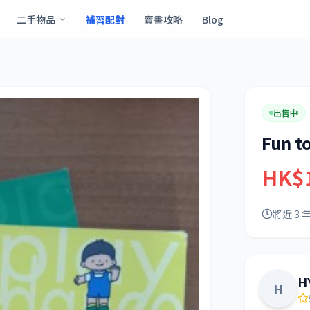
二手物品
補習配對
賣書攻略
Blog
出售中
Fun t
HK$
將近 3 
H
H