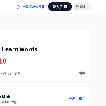
上傳請求或放售
登入/註冊
繁中
o Learn Words
10
年前
327 瀏覽
0
YMak
查看主頁
5.0
|
80 件物品