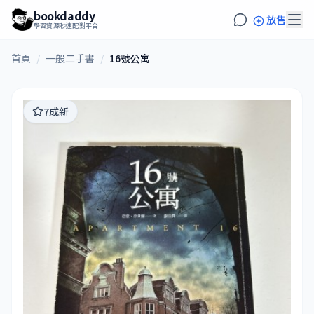
bookdaddy
放售
學習資源秒速配對平台
首頁
/
一般二手書
/
16號公寓
7成新