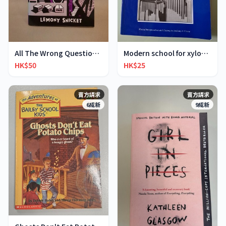
All The Wrong Questions 2: "When Did You See Her L
Modern school for xylophone marimba vibraphone
HK$50
HK$25
賣方請求
賣方請求
6成新
9成新