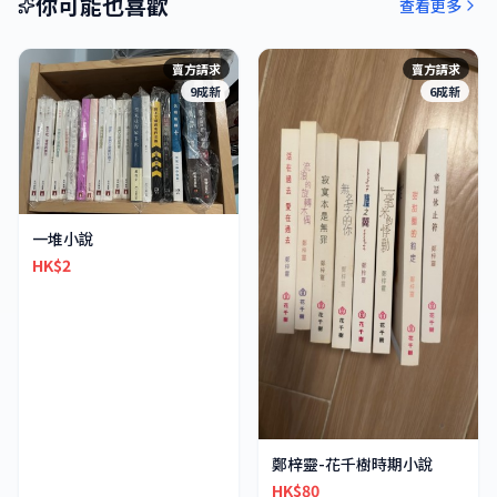
你可能也喜歡
查看更多
賣方請求
賣方請求
9成新
6成新
一堆小說
HK$2
鄭梓靈-花千樹時期小說
HK$80