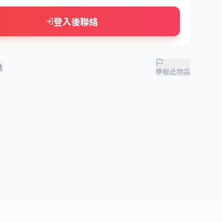
登入後聯絡
結
舉報此物品