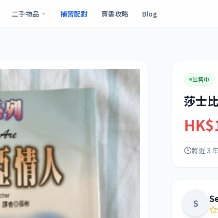
二手物品
補習配對
賣書攻略
Blog
出售中
莎士
HK$
將近 3 
S
S