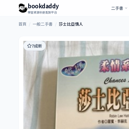
bookdaddy
二手書
學習資源秒速配對平台
首頁
/
一般二手書
/
莎士比亞情人
7成新