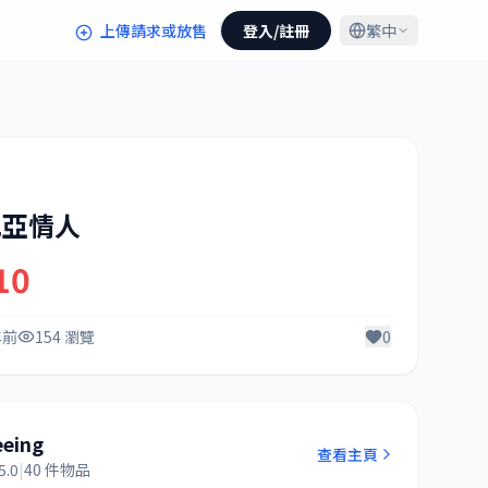
上傳請求或放售
登入/註冊
繁中
比亞情人
10
年前
154 瀏覽
0
eeing
查看主頁
5.0
|
40 件物品