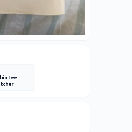
者
bin Lee
tcher