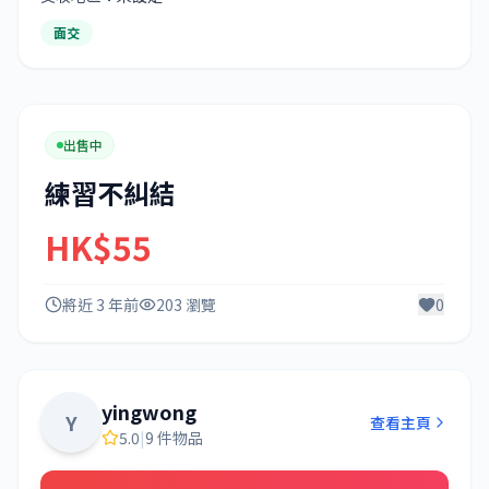
面交
出售中
練習不糾結
HK$55
將近 3 年前
203 瀏覽
0
yingwong
Y
查看主頁
5.0
|
9 件物品