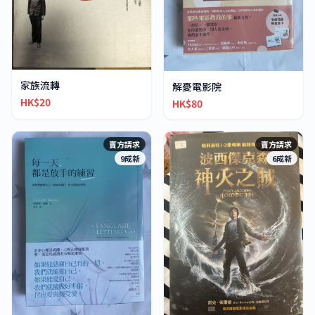
家族流轉
解憂電影院
HK$20
HK$80
賣方請求
賣方請求
9成新
6成新