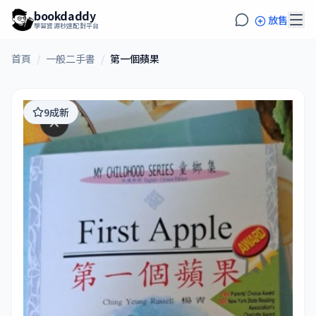
bookdaddy
放售
學習資源秒速配對平台
首頁
/
一般二手書
/
第一個蘋果
9成新