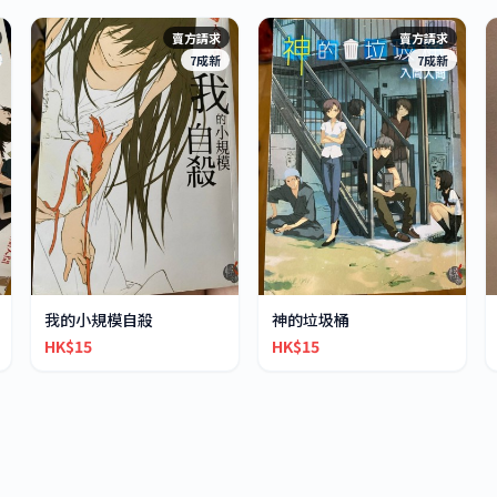
賣方請求
賣方請求
7成新
7成新
我的小規模自殺
神的垃圾桶
HK$15
HK$15