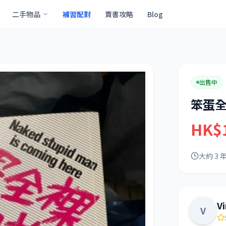
二手物品
補習配對
賣書攻略
Blog
出售中
笨蛋
HK$
大約 3 
V
V