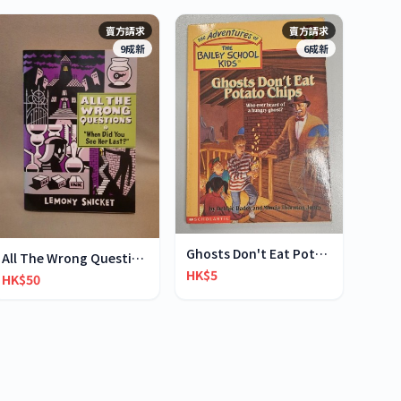
賣方請求
賣方請求
9成新
6成新
Ghosts Don't Eat Potato Chips
All The Wrong Questions 2: "When Did You See Her L
HK$5
HK$50