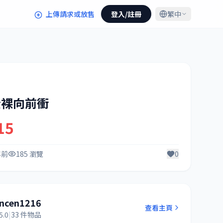
上傳請求或放售
登入/註冊
繁中
全裸向前衝
15
年前
185 瀏覽
0
incen1216
查看主頁
5.0
|
33 件物品