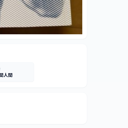
者
間人間