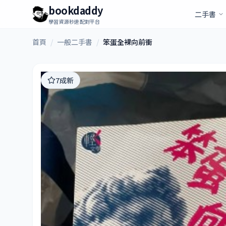
bookdaddy
二手書
學習資源秒速配對平台
首頁
/
一般二手書
/
笨蛋全裸向前衝
7成新