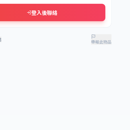
登入後聯絡
結
舉報此物品