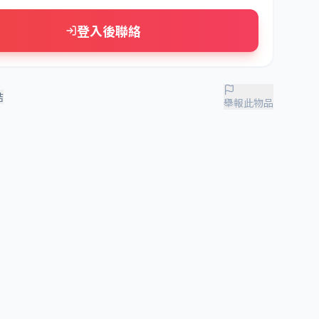
登入後聯絡
結
舉報此物品