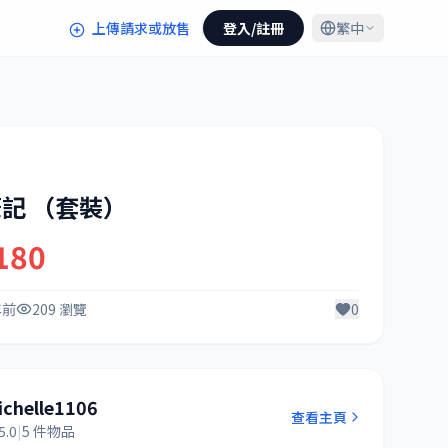
上傳請求或放售
登入/註冊
繁中
記 （套裝）
180
年前
209 瀏覽
0
ichelle1106
查看主頁
5.0
|
5 件物品