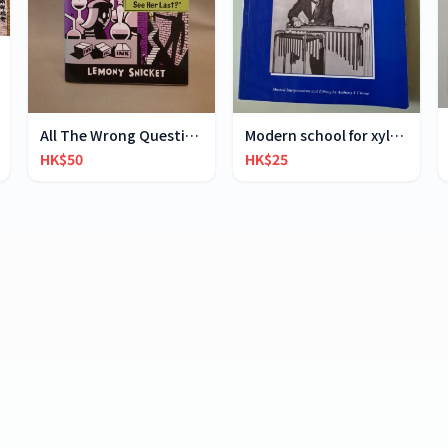
All The Wrong Questions 2: "When Did You See Her L
Modern school for xylophone marimba vibraphone
HK$50
HK$25