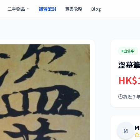
二手物品
補習配對
賣書攻略
Blog
出售中
盜墓筆
HK$
將近 3 
M
M