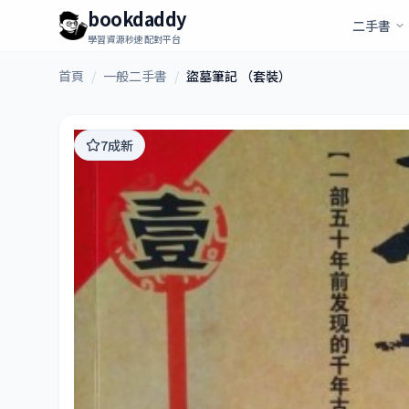
bookdaddy
二手書
學習資源秒速配對平台
首頁
/
一般二手書
/
盜墓筆記 （套裝）
7成新