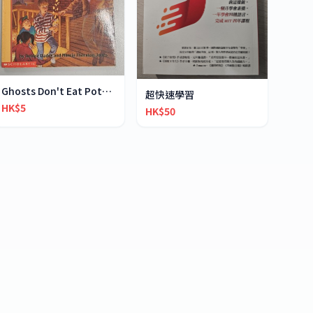
Ghosts Don't Eat Potato Chips
超快速學習
HK$5
HK$50