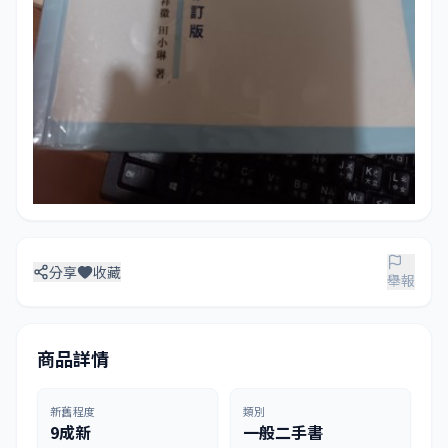
分享
收藏
舉報
商品詳情
新舊程度
類別
9成新
一般二手書