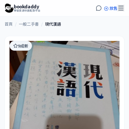
bookdaddy
放售
學習資源秒速配對平台
首頁
/
一般二手書
/
現代漢語
9成新