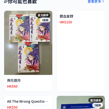
你可能也喜歡
查看更多
賣方請求
賣方請求
碧血金釵
7成新
9成新
HK$150
飛花逐月
HK$60
賣方請求
賣方請求
All The Wrong Questions 2: "When Did You See Her L
9成新
7成新
HK$50