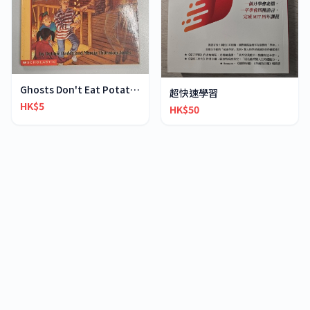
Ghosts Don't Eat Potato Chips
超快速學習
HK$5
HK$50