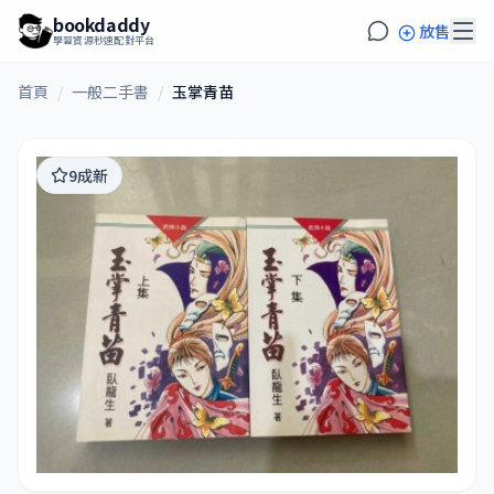
bookdaddy
放售
學習資源秒速配對平台
首頁
/
一般二手書
/
玉掌青苗
9成新