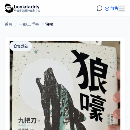
bookdaddy
放售
學習資源秒速配對平台
首頁
/
一般二手書
/
狼嚎
9成新