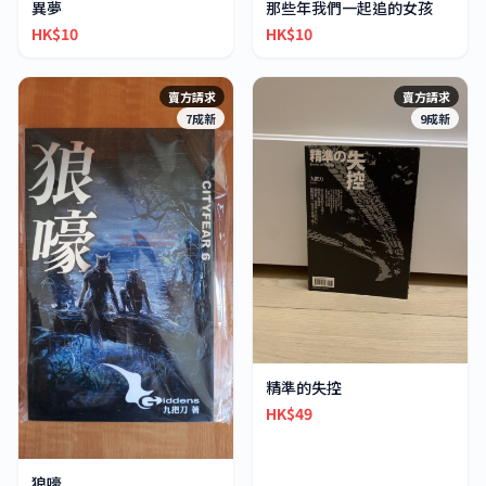
異夢
那些年我們一起追的女孩
HK$10
HK$10
賣方請求
賣方請求
7成新
9成新
精準的失控
HK$49
狼嚎