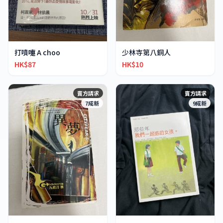
打噴嚏 A choo
少林寺第八銅人
HK$87
HK$10
賣方請求
賣方請求
7成新
9成新