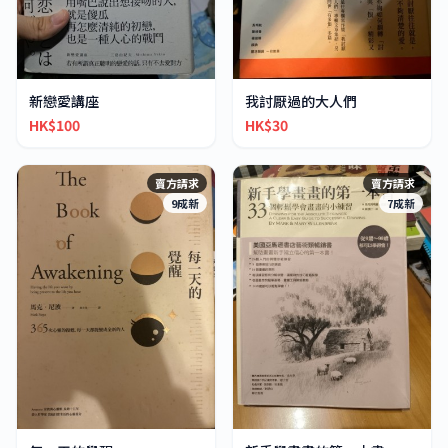
新戀愛講座
我討厭過的大人們
HK$100
HK$30
賣方請求
賣方請求
9成新
7成新