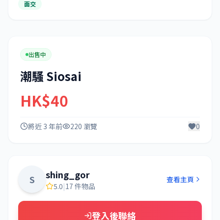
面交
出售中
潮騷 Siosai
HK$40
將近 3 年前
220 瀏覽
0
shing_gor
S
查看主頁
5.0
|
17 件物品
登入後聯絡