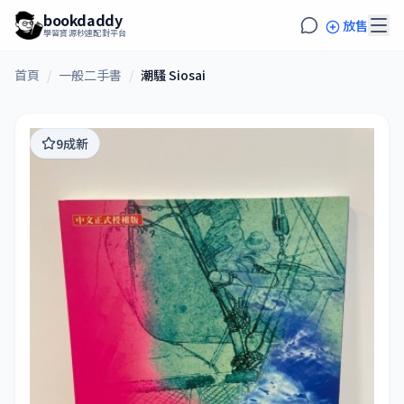
bookdaddy
放售
學習資源秒速配對平台
首頁
/
一般二手書
/
潮騷 Siosai
9成新