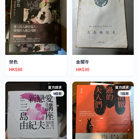
禁色
金閣寺
HK$80
HK$30
賣方請求
賣方請求
9成新
7成新