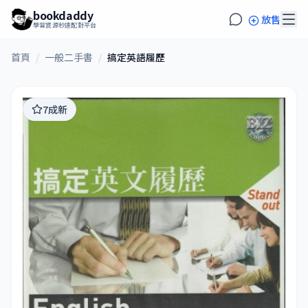
bookdaddy
放售
學習資源秒速配對平台
首頁
/
一般二手書
/
搞定英語履歷
7成新