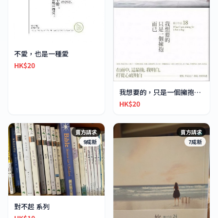
不愛，也是一種愛
HK$20
我想要的，只是一個擁抱而已
HK$20
賣方請求
賣方請求
9成新
7成新
對不起 系列