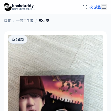
bookdaddy
放售
學習資源秒速配對平台
首頁
/
一般二手書
/
富仇記
9成新