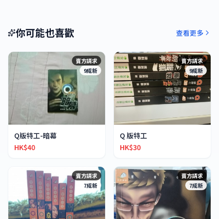
你可能也喜歡
查看更多
賣方請求
賣方請求
9成新
9成新
Q版特工-暗幕
Q 版特工
HK$40
HK$30
賣方請求
賣方請求
7成新
7成新