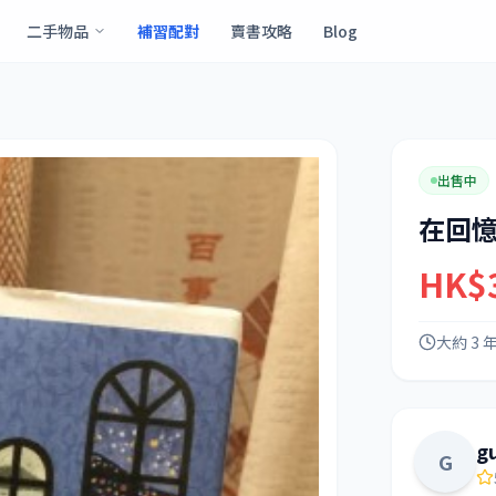
二手物品
補習配對
賣書攻略
Blog
出售中
在回
HK$
大約 3 
g
G