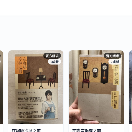
賣方請求
賣方請求
9成新
7成新
在咖啡冷掉之前
在謊言拆穿之前