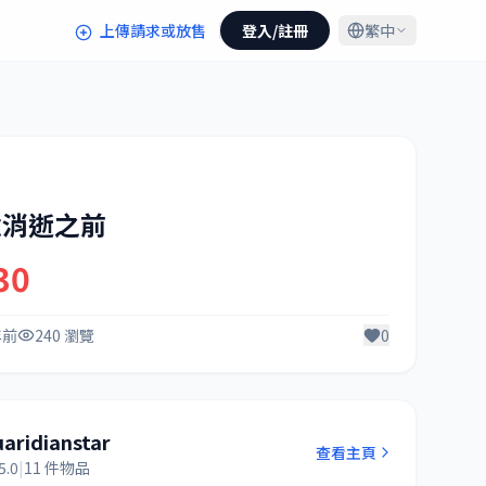
上傳請求或放售
登入/註冊
繁中
憶消逝之前
30
年前
240 瀏覽
0
uaridianstar
查看主頁
5.0
|
11 件物品