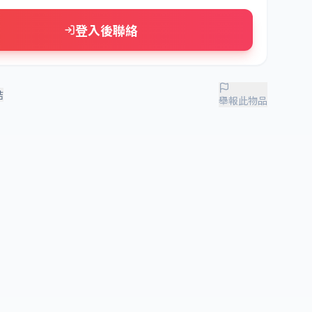
登入後聯絡
結
舉報此物品