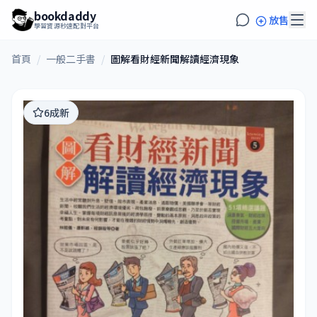
bookdaddy
放售
學習資源秒速配對平台
首頁
/
一般二手書
/
圖解看財經新聞解讀經濟現象
6成新