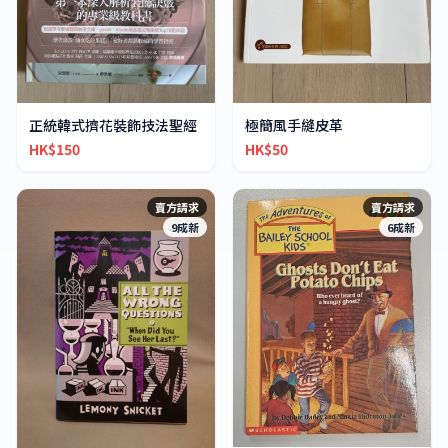
正統韓式擠花裝飾技法聖經
極簡風手縫皮革
HK$150
HK$50
賣方請求
賣方請求
9成新
6成新