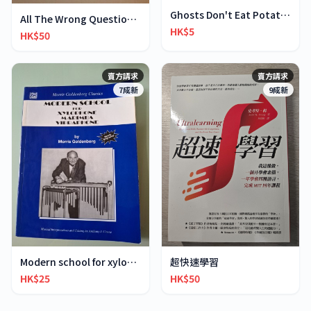
Ghosts Don't Eat Potato Chips
All The Wrong Questions 2: "When Did You See Her L
HK$5
HK$50
賣方請求
賣方請求
7成新
9成新
超快速學習
Modern school for xylophone marimba vibraphone
HK$50
HK$25