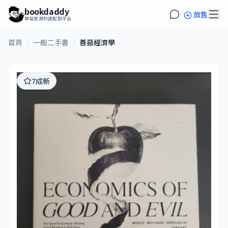
bookdaddy
放售
學習資源秒速配對平台
首頁
/
一般二手書
/
善惡經濟學
7成新