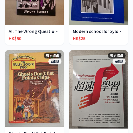
All The Wrong Questions 2: "When Did You See Her L
Modern school for xylophone marimba vibraphone
HK$50
HK$25
賣方請求
賣方請求
6成新
9成新