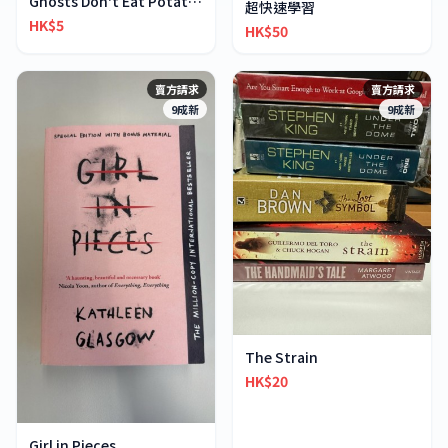
Ghosts Don't Eat Potato Chips
超快速學習
HK$5
HK$50
賣方請求
賣方請求
9成新
9成新
The Strain
HK$20
Girl in Pieces