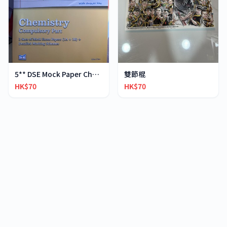
5** DSE Mock Paper Chemistry
雙節棍
HK$70
HK$70