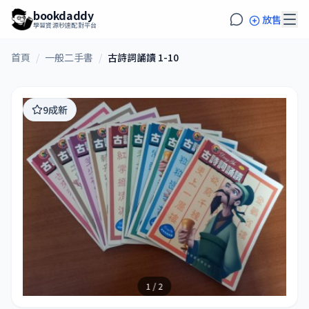
bookdaddy
放售
學習資源秒速配對平台
首頁
/
一般二手書
/
古詩詞誦讀 1-10
9成新
1 / 2