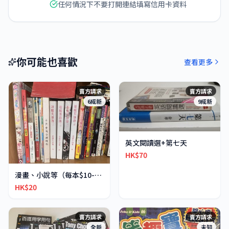
任何情況下不要打開連結填寫信用卡資料
你可能也喜歡
查看更多
賣方請求
賣方請求
6成新
9成新
英文閱讀選+第七天
HK$70
漫畫、小說等（每本$10-30不等）
HK$20
賣方請求
賣方請求
全新
未知