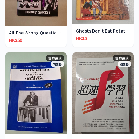
Ghosts Don't Eat Potato Chips
All The Wrong Questions 2: "When Did You See Her L
HK$5
HK$50
賣方請求
賣方請求
7成新
9成新