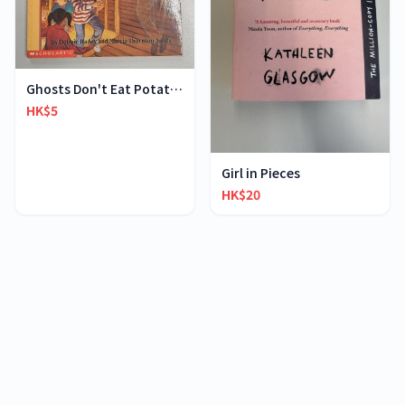
Ghosts Don't Eat Potato Chips
HK$5
Girl in Pieces
HK$20