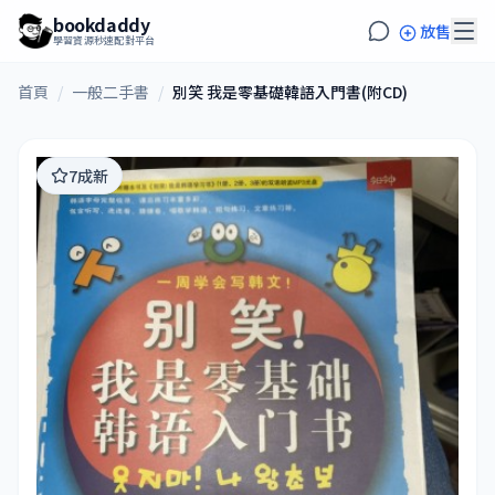
bookdaddy
放售
學習資源秒速配對平台
首頁
/
一般二手書
/
別笑 我是零基礎韓語入門書(附CD)
7成新