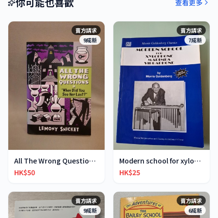
你可能也喜歡
查看更多
賣方請求
賣方請求
9成新
7成新
All The Wrong Questions 2: "When Did You See Her L
Modern school for xylophone marimba vibraphone
HK$50
HK$25
賣方請求
賣方請求
9成新
6成新