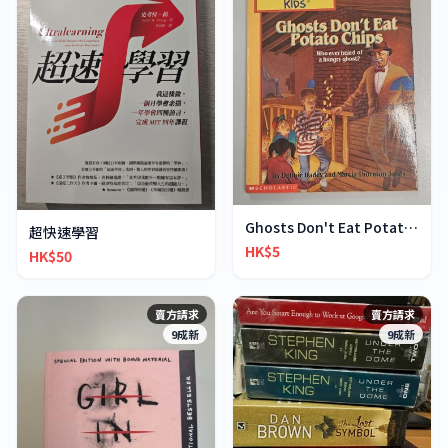
Ghosts Don't Eat Potato Chips
超快速學習
HK$5
HK$50
賣方請求
賣方請求
9成新
9成新