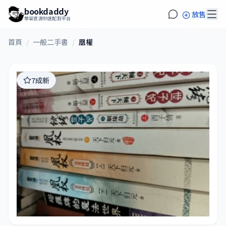
bookdaddy
放售
學習資源秒速配對平台
首頁
/
一般二手書
/
凰權
7成新