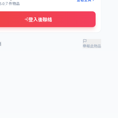
5.0
|
7 件物品
登入後聯絡
結
舉報此物品