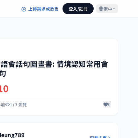
上傳請求或放售
登入/註冊
繁中
語會話句圖畫書: 情境認知常用會
0句
10
年前
173 瀏覽
0
oleung789
查看主頁