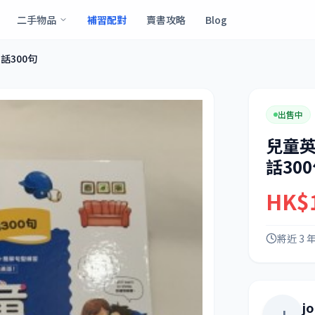
二手物品
補習配對
賣書攻略
Blog
話300句
出售中
兒童英
話30
HK$
將近 3 
j
J