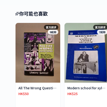
你可能也喜歡
賣方請求
賣方請求
9成新
7成新
All The Wrong Questions 2: "When Did You See Her L
Modern school for xylophone marimba vibraphone
HK$50
HK$25