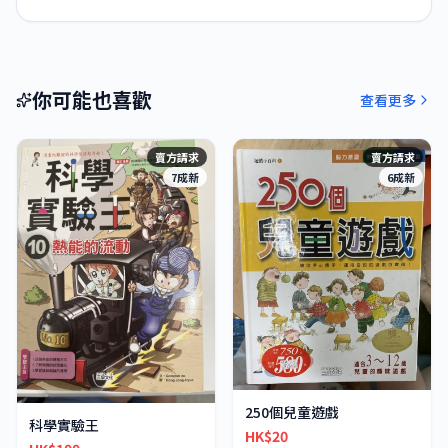
你可能也喜歡
查看更多
賣方請求
賣方請求
7成新
6成新
250個兒童遊戲
科學實驗王
HK$20