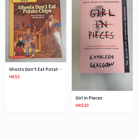
Ghosts Don't Eat Potato Chips
HK$5
Girl in Pieces
HK$20