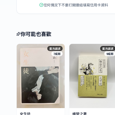
任何情況下不要打開連結填寫信用卡資料
你可能也喜歡
賣方請求
賣方請求
7成新
9成新
女生徒
維榮之妻