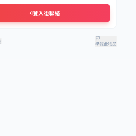
登入後聯絡
結
舉報此物品