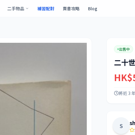
二手物品
補習配對
賣書攻略
Blog
出售中
二十
HK$
將近 3 
s
S