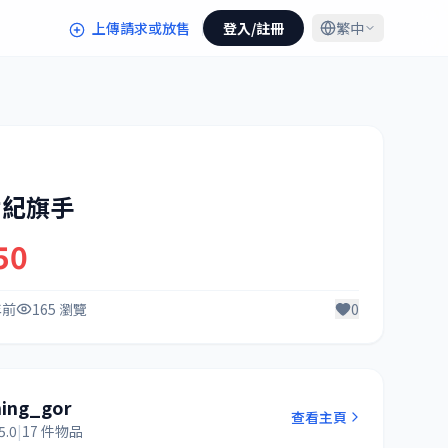
上傳請求或放售
登入/註冊
繁中
世紀旗手
50
年前
165 瀏覽
0
hing_gor
查看主頁
5.0
|
17 件物品