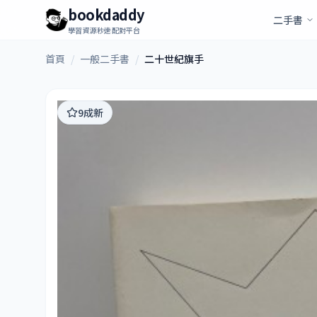
bookdaddy
二手書
學習資源秒速配對平台
首頁
/
一般二手書
/
二十世紀旗手
9成新